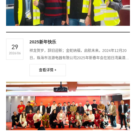
2025新年快乐
29
祥龙贺岁，辞旧迎新；金蛇纳福，启航未来。2024年12月20
2026/06
日，珠海市洁源电器有限公司2025年新春年会在旭日湾巢酒店
隆重举行。洁源电器董事长于美华女士，总经理谭辉先生出席
查看详情 +
了年会。公司全体员工齐聚一堂，共襄盛举。共同回顾过去一
年的工作成果，展望新一年的发展蓝图。年会伊始，于董事长
及谭总分别发表新春致辞，回顾了公司成立20年来取得的辉煌
成绩，坚持公司现有的发展路径，规划了未来发展蓝图。对公
司员工在过去一年的辛勤付出表达了衷心感谢。两位领导均表
示将继续紧跟时代步伐，不断加强企业创新发展，提升企业核
心竞争力，带领大家共同创造更加美好的未来。