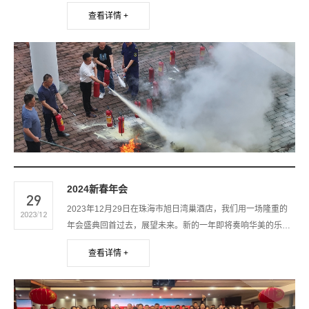
器有限公司围绕2024年安全生产月“人人讲安全、个个会应急
查看详情 +
——畅通生命通道”的主题，在公司内部开展了为期一天的全员
安全生产培训及消防演练活动。旨在通过宣传和教育，树立全
员参与意识，提升员工应急技能，提高员工对安全生产的认识
和参与度，减少事故发生。
2024新春年会
29
2023年12月29日在珠海市旭日湾巢酒店，我们用一场隆重的
2023/12
年会盛典回首过去，展望未来。新的一年即将奏响华美的乐
章，在这辞旧迎新的美好时刻，一起来回顾本年度盛典的精彩
查看详情 +
内容吧~