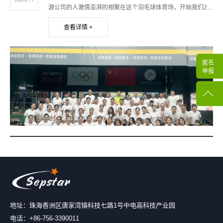
源公司的人激情澎湃的相聚在这个羽毛球体育场，开始我们20
23年度的羽毛球比赛。”2023年11月12日9：00，在洁源电器
查看详情 +
总经理谭辉先生热情洋溢的赛前动员、运动员们斗志昂扬的叫
好声中，珠海市洁源电器有限公司第四届羽毛球比赛拉开了序
幕。
匿名
举报
地址：珠海香洲区唐家湾镇科技七路1号中电高科技产业园
电话：+86-756-3390011